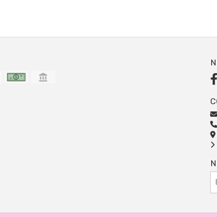
N
C
N